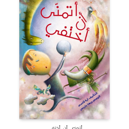
أتمنى أن أختفي