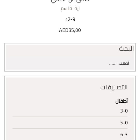
آية قاسم
12-9
AED
35,00
البحث
البحث
اذهب
عن:
التصنيفات
أطفال
3-0
5-0
6-3