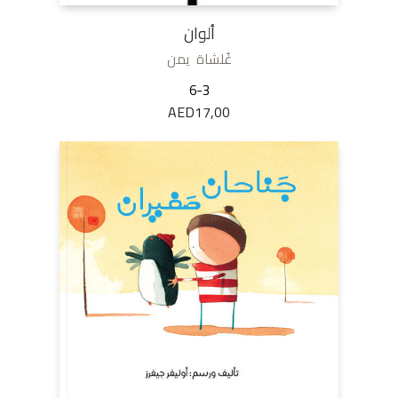
ألوان
غُلشاة يمن
6-3
AED
17,00