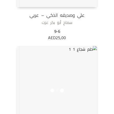
علي وصديقه الذكي – عربي
سماح أبو بكر عزت
9-6
AED
25,00