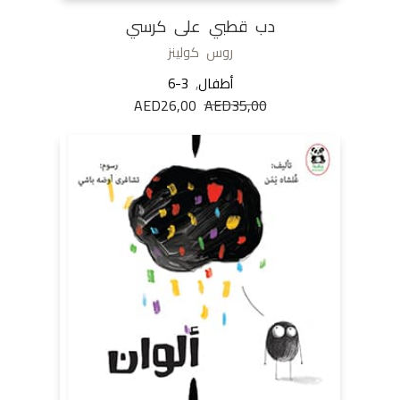
دب قطبي على كرسي
روس كولينز
أطفال
,
6-3
35,00
AED
السعر
26,00
AED
السعر
الأصلي
الحالي
هو:
هو:
AED26,00.
AED35,00.