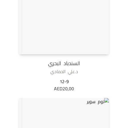
السندباد البحري
د.علي الحمادي
12-9
AED
20,00