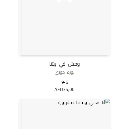
وحش في بيتنا
نورة خوري
9-6
AED
35,00