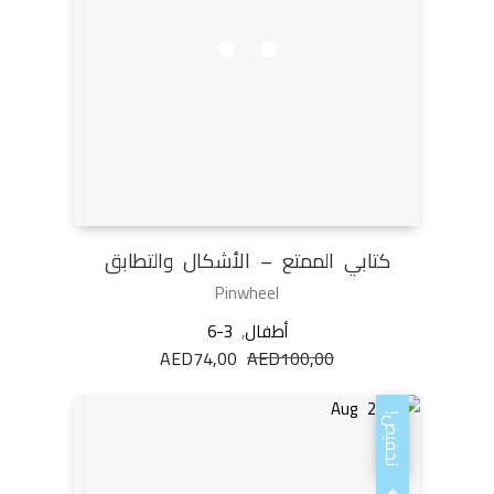
كتابي الممتع – الأشكال والتطابق
Pinwheel
أطفال
,
6-3
100,00
AED
السعر
74,00
AED
السعر
الأصلي
الحالي
هو:
هو:
تخفيض!
AED74,00.
AED100,00.