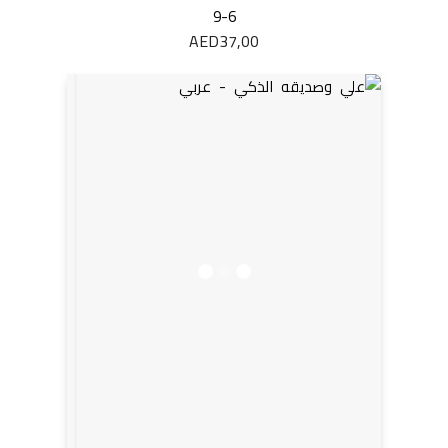
9-6
AED
37,00