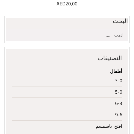
AED
20,00
البحث
البحث
اذهب
عن:
التصنيفات
أطفال
3-0
5-0
6-3
9-6
افتح ياسمسم