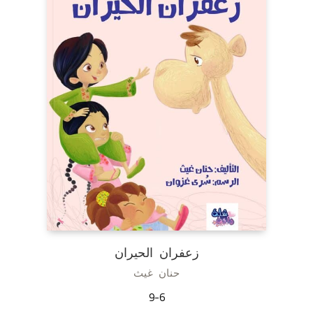
زعفران الحيران
حنان غيث
9-6