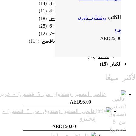
(14)
+3
(11)
+4
الكاتب
ريتشارد بايرن
(18)
+5
(25)
+6
9-6
(12)
+7
AED
25,00
يافعين
(114)
(101)
12-9
(13)
17-12
الكبار
(15)
لأكثر مبيعًا
عالمي الصغير (صندوق من 5 قصص) - عربي
AED
95,00
عالمي الصغير (صندوق من 5 قصص) -
إنجليزي
AED
150,00
!فار في الدار