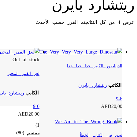
ريتشارد بايرن
عرض ⁦4⁩ من كل النتائج
تم الفرز حسب الأحدث
Out of stock
الديناصور الكبير جدا جدا جدا
لغز القمر المحير
الكاتب
ريتشارد بايرن
الكاتب
ريتشارد باي
9-6
9-6
AED
20,00
AED
20,00
(122)
9-6
افتح ياسمسم
(80)
نحن في الكتاب الخطأ