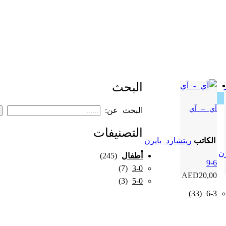
البحث
آي – آي
البحث عن:
التصنيفات
الكاتب
ريتشارد بايرن
رن
أطفال
(245)
9-6
(7)
3-0
AED
20,00
(3)
5-0
(33)
6-3