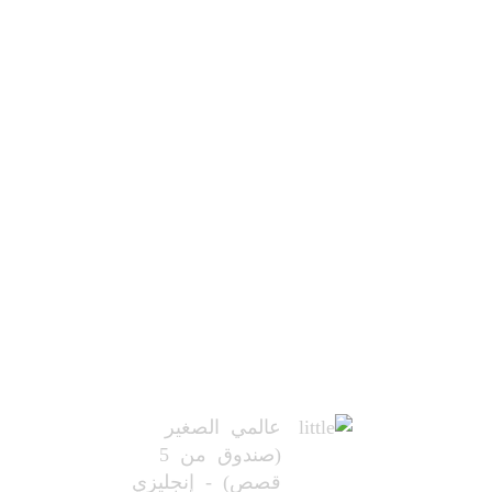
عالمي الصغير
(صندوق من 5
قصص) - إنجليزي