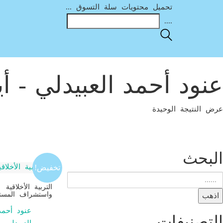
تحميل محتويات سلة التسوق ...
....
عنود أحمد العبيدلي - 
عرض النتيجة الوحيدة
البحث
تخفيض!
البحث
التربية الأخلاقية
عن:
واستشراف المست
اذهب
عنود أحمد
التصنيفات
العبيدلي –