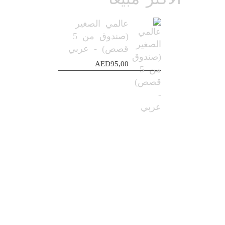
عالمي الصغير
(صندوق من 5
قصص) - عربي
AED
95,00