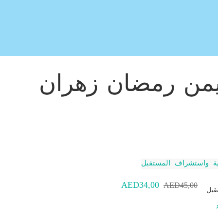
أيمن رمضان زهران
AED
34,00
45,00
AED
السعر الأصلي هو: AED45,00.
السعر الحالي هو: AED34,00.
قبل