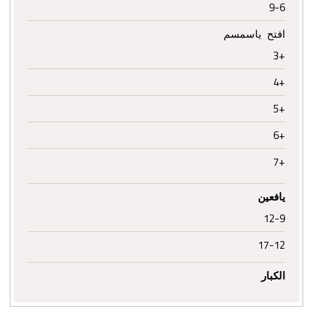
9-6
افتح ياسمسم
+3
+4
+5
+6
+7
يافعين
12-9
17-12
الكبار