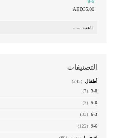
9-6
AED
35,00
البحث
اذهب
عن:
التصنيفات
أطفال
(245)
(7)
3-0
(3)
5-0
(33)
6-3
(122)
9-6
افتح ياسمسم
(80)