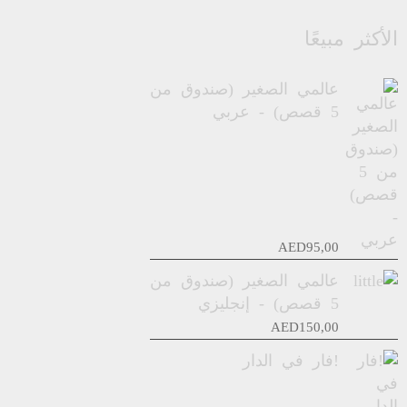
الأكثر مبيعًا
عالمي الصغير (صندوق من
5 قصص) - عربي
AED
95,00
عالمي الصغير (صندوق من
5 قصص) - إنجليزي
AED
150,00
!فار في الدار