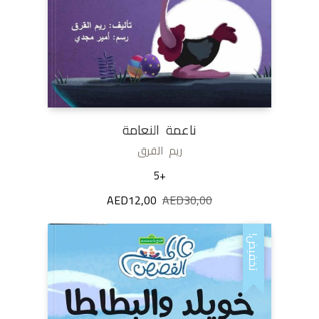
ناعمة النعامة
ريم القرق
+5
AED
12,00
AED
30,00
السعر
السعر
الأصلي
الحالي
هو:
هو:
تخفيض!
AED12,00.
AED30,00.