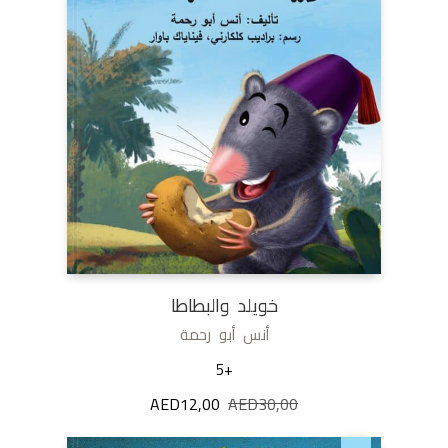
خويلد والبطاطا
أنس أبو رحمة
+5
AED
12,00
AED
30,00
السعر
السعر
الأصلي
الحالي