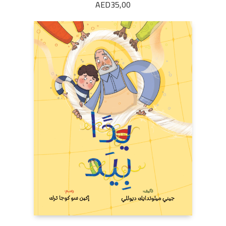
AED
35,00