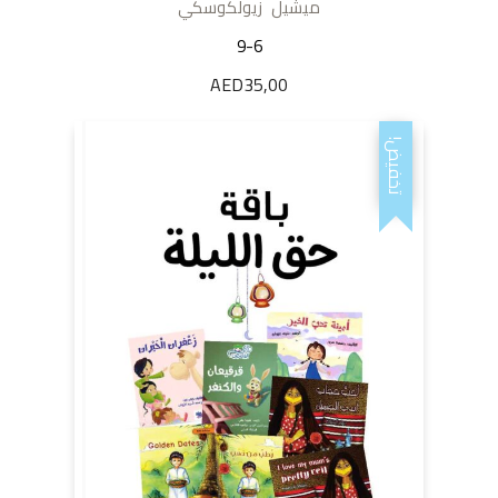
ميشيل زيولكوسكي
9-6
AED
35,00
تخفيض!