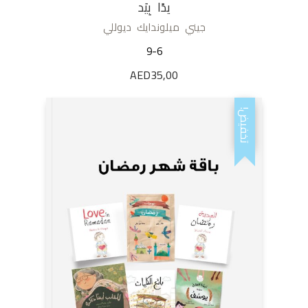
يدًا بِيَد
جيني ميلوندايك ديوللي
9-6
AED
35,00
تخفيض!