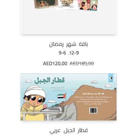
باقة شهر رمضان
9-6
,
12-9
185,00
AED
السعر
120,00
AED
السعر
الأصلي
الحالي
هو:
هو:
AED120,00.
AED185,00.
قطار الجبل عربي