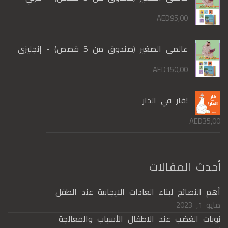
AED
95,00
عالمي الصغير (صندوق من 5 قصص) - إنجليزي
AED
150,00
!فار في الدار
AED
35,00
أحدث المقالات
أهم النصائح لبناء العادات الايجابية عند الطفل
مايو 1, 2023
نوبات الغضب عند الاطفال الأسباب والمعالجة