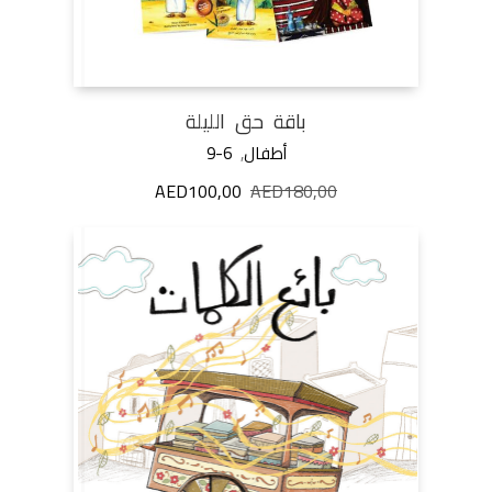
باقة حق الليلة
أطفال
,
9-6
180,00
AED
السعر
100,00
AED
السعر
الأصلي
الحالي
هو:
هو:
AED100,00.
AED180,00.