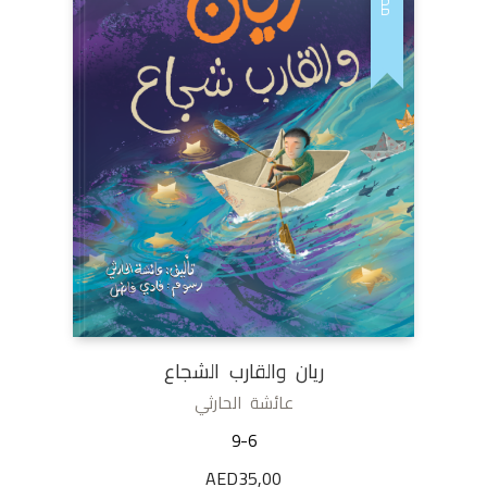
مميز
ريان والقارب الشجاع
عائشة الحارثي
9-6
AED
35,00