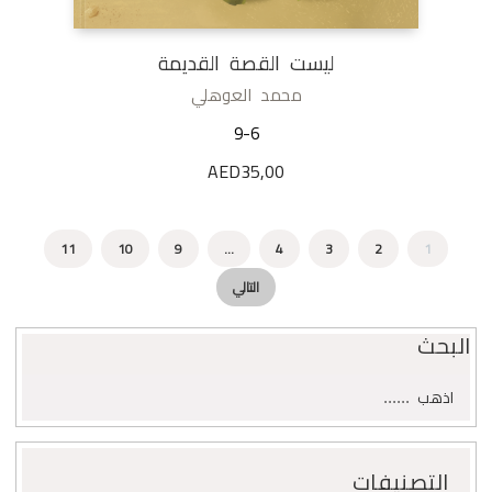
ليست القصة القديمة
محمد العوهلي
9-6
AED
35,00
11
10
9
…
4
3
2
1
التالي
البحث
البحث
اذهب
عن:
التصنيفات