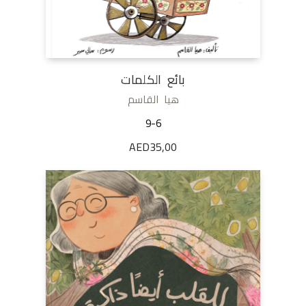
بائع الكلمات
هيا القاسم
9-6
AED
35,00