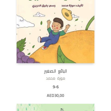
البائع الصغير
موزة محمد
9-6
AED
30,00