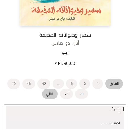
سمير وحيواناته المخيفة
أيان دو هايس
9-6
AED
30,00
السابق
1
2
3
…
17
18
19
20
21
التالي
البحث
البحث
اذهب
عن: