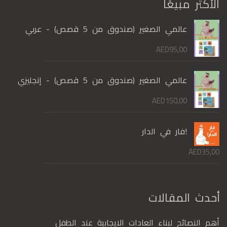
الأكثر مبيعًا
عالمي الصغير (صندوق من 5 قصص) - عربي
AED
95,00
عالمي الصغير (صندوق من 5 قصص) - إنجليزي
AED
150,00
!فار في الدار
AED
35,00
أحدث المقالات
أهم النصائح لبناء العادات الايجابية عند الطفل