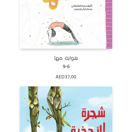
هواية مها
9-6
AED
37,00