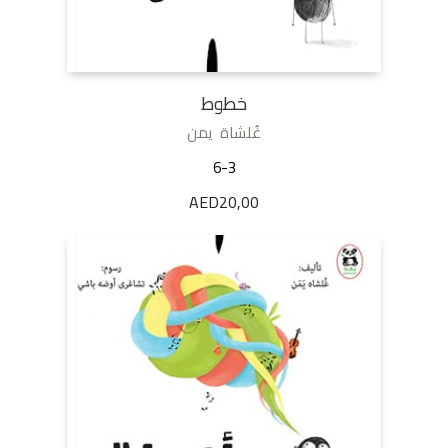
خطوط
غُلشاة يمن
6-3
AED
20,00