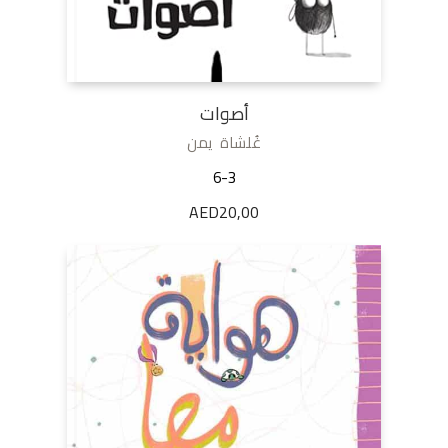
أصوات
غُلشاة يمن
6-3
AED
20,00