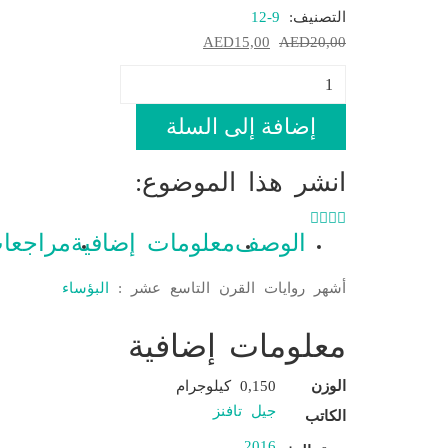
التصنيف:
12-9
20,00
AED
15,00
السعر
AED
السعر
الأصلي
الحالي
كمية
هو:
هو:
إيما
AED15,00.
AED20,00.
إضافة إلى السلة
انشر هذا الموضوع:
الوصف
معلومات إضافية
مراجعات 
أشهر روايات القرن التاسع عشر :
البؤساء
معلومات إضافية
الوزن
0,150 كيلوجرام
جيل تافنز
الكاتب
2016