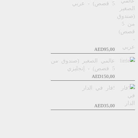
5 قصص) - عربي
AED
95,00
عالمي الصغير (صندوق من
5 قصص) - إنجليزي
AED
150,00
!فار في الدار
AED
35,00