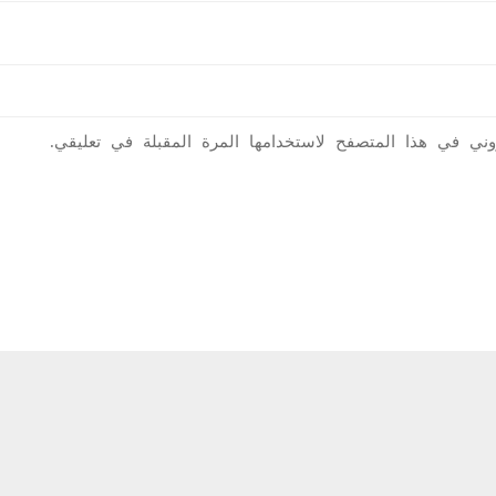
روني في هذا المتصفح لاستخدامها المرة المقبلة في تعليقي.
اء
سارة ليتصل أحدكم بالنجدة
سقوط التفاحة – عالم الفيزياء
بيرسان أكيم أوزان
دويجو قيران
الكاتب
الكاتب
12-9
12-9