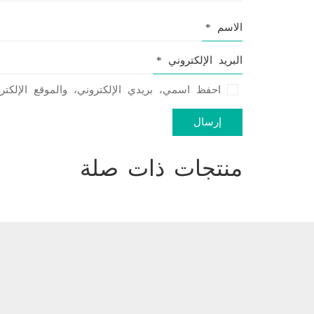
الاسم
*
البريد الإلكتروني
*
احفظ اسمي، بريدي الإلكتروني، والموقع الإلكت
منتجات ذات صلة
مغامرات عطلة الربيع
حياة عظيمة – مفكرون عظم
إيمان بقاعي
صالحة شاهان
الكاتب
الكاتب
12-9
12-9