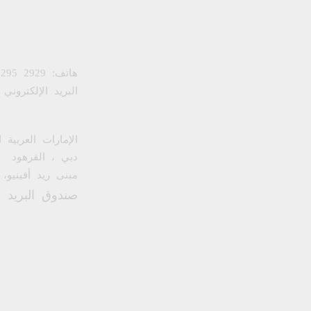
AED
25,00
AED
25,00
هاتف:
 295 2929
البريد الإلكتروني
الإمارات العربية 
دبي ، القرهود
مبنى ريد أفينيو، 
صندوق البريد : 5265