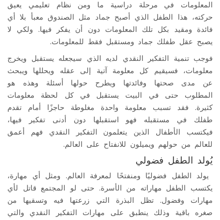
المعلومات في مرحلة دراسية ما ومن نظام تعليمي يعيق
حركته، هذا الطفل الذي أصبح جماد مثل الصندوق معبأ بلا أي
فائدة ومقيد بكل تلك المعلومات دون أن يفكر فيها. ولكي لا
يصبح عقل طفلك جماد ومستقبل فقط للمعلومات.
فوجب تنمية التفكير النقدي لديه الذي سيجعله يستقبل ويخرج
معلومات، فسيقيم كل معلومة آتية إلى عقله ويحللها ويبحث
عن مدى صحتها وفائدتها ويطرح حولها أسئلة وهذه هو
المطلوب حتى في البيت يستقبل في كل لحظة معلومات
كثيرة. فقد تسبب معلومة واحدة مغلوطة حاجزًا أمام تقدم
طفلك في مستقبله فهو استقبلها دون أدنى تفكير فيها،
فيكتسب الأطفال الذين يتعلمون التفكير النقدي فهم أعمق
للعالم من حولهم ويميلون للانفتاح على العالم.
يُولد الطفل فضولي
يولد الطفل فضوليًا ومنفتحًا لمعرفة العالم. ومثل أي مهارة،
يكتسب الطفل مهاراته من الأسرة. حتى لو المجتمع قاتل لأي
مهارات وفضول. تظل البذرة التي زرعتها فيه وتسقيها من
صغره باقية وذلك ينطبق على مهارات التفكير النقدي والتي