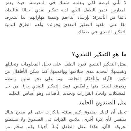
لا تأتي فرصة لكي يتعلمه طفلك في المدرسة، حيث بعض
المدارس تدمر الطفل الذي لديه تفكير نقدي أحيانًا. فالبداية
دائمًا من الأسرة؛ لإرشاد أبناءهم وتنمية مهاراتهم. لذا لنتعرف
معًا على ماهية التفكير النقدي وفوائده وأهم الطرق لتنمية
التفكير النقدي في طفلك.
ما هو التفكير النقدي؟
يمثل التفكير النقدي قدرة الطفل على تخيل المعلومات وتحليلها
وتقييمها؛ لتحديد مدى سلامتها وواقعيتها. كما تمكن الأطفال من
تكوين الآراء والأفكار الخاصة بهم على نحو سليم ومنظم
ومعرفة الجيد منها والعكس. فيعد التفكير النقدي جزءًا من حل
المشكلات واتخاذ القرارات وتحديد الأهداف وهو أساس التعليم.
مثل الصندوق الجامد
تخيل أن لديك صندوق كبير ملئته بالكرات حتى لم يصبح هناك
متنفس لأي كرة أخرى، ملايين الكرات في الصندوق ولا تستطيع
تحريكه الآن. هكذا عقل الطفل يُملأ أحيانا بكم ضخم من