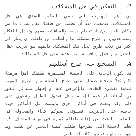
3. التفكير في حل المشكلات
من أهم المهارات التي تنمي التفكير النقدي هي حل
المشكلات، فيمكنك مثلًا أن تطلب من طفلك نقل شيء ما من
مكان لآخر دون استخدام يديه، والمناقشة معهم وتبادل الأفكار
ومساعدتهم. أو طرح مشكلة ما والطلب من طفلك أن يفكر في
أكثر من ثلاث طرق لحل تلك المشكلة. فالمهم هو تدريب عقل
الطفل من خلال مناقشته ومساعدته على حل المشكلات.
4. التشجيع على طرح أسئلتهم
قد يكون الإجابة على الأسئلة المستمرة لطفلك أمرًا مرهقًا،
لكن يُعدُّ تشجيع طفلك على طرح الأسئلة من الطرق المهمة
لتنمية تفكيره النقدي. فالإعراض عنه أو إظهار مشاعر النفور
من أسئلته أو عدم الإجابة يقتل فضول الطفل وينطوي على
ذاته وقد يبحث في أماكن أخرى وليست كل الأماكن جيدة
خاصة على الإنترنت. فسيؤتي صبركم كآباء والمحاولة في
التفكير والبحث عن إجابة طفلكم ثماره في نهاية المطاف. كما
تعلم الأسئلة التي يطرحها طفلك كيفية التعبير عن نفسه وما
يدور بداخلها، فينمو ذكائه العاطفي.