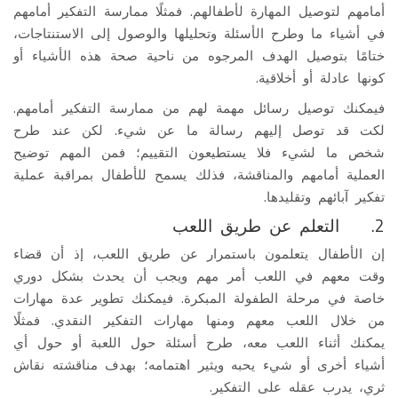
أمامهم لتوصيل المهارة لأطفالهم. فمثلًا ممارسة التفكير أمامهم
في أشياء ما وطرح الأسئلة وتحليلها والوصول إلى الاستنتاجات،
ختامًا بتوصيل الهدف المرجوه من ناحية صحة هذه الأشياء أو
كونها عادلة أو أخلاقية.
فيمكنك توصيل رسائل مهمة لهم من ممارسة التفكير أمامهم.
لكت قد توصل إليهم رسالة ما عن شيء. لكن عند طرح
شخص ما لشيء فلا يستطيعون التقييم؛ فمن المهم توضيح
العملية أمامهم والمناقشة، فذلك يسمح للأطفال بمراقبة عملية
تفكير آبائهم وتقليدها.
2. التعلم عن طريق اللعب
إن الأطفال يتعلمون باستمرار عن طريق اللعب، إذ أن قضاء
وقت معهم في اللعب أمر مهم ويجب أن يحدث بشكل دوري
خاصة في مرحلة الطفولة المبكرة. فيمكنك تطوير عدة مهارات
من خلال اللعب معهم ومنها مهارات التفكير النقدي. فمثلًا
يمكنك أثناء اللعب معه، طرح أسئلة حول اللعبة أو حول أي
أشياء أخرى أو شيء يحبه ويثير اهتمامه؛ بهدف مناقشته نقاش
ثري، يدرب عقله على التفكير.