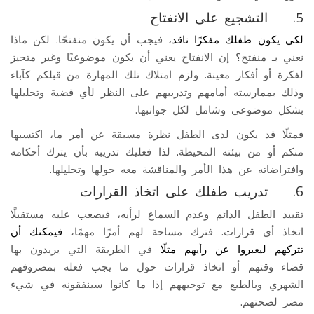
5. التشجيع على الانفتاح
لكي يكون طفلك مفكرًا ناقد،
فيجب أن يكون منفتحًا. لكن ماذا
نعني بـ منفتح؟ إن الانفتاح يعني أن يكون موضوعيًا وغير متحيز
لفكرة أو أفكار معينة. ولزم امتلاك تلك المهارة من قبلكم كآباء
وذلك بممارسته أمامهم وتدريبهم على النظر لأي قضية وتحليلها
بشكل موضوعي وشامل لكل جوانبها.
فمثلًا قد يكون لدى الطفل نظرة مسبقة عن أمر ما، اكتسبها
منكم أو من بيئته المحيطة. لذا فعليك تدريبه بأن يترك أحكامه
وافتراضاته عن هذا الأمر والمناقشة معه حولها وتحليلها.
6. تدريب طفلك على اتخاذ القرارات
تقييد الطفل الدائم وعدم السماع لرأيه، فيصعب عليه مستقبلًا
اتخاذ أي قرارات. فترك مساحة لهم أمرًا مهمًا،
فيمكنك أن
تتركهم ليعبروا عن رأيهم مثلً
ا في الطريقة التي يريدون بها
قضاء وقتهم أو اتخاذ قرارات حول ما يجب فعله بمصروفهم
الشهري وبالطبع مع توجيههم إذا ما كانوا سينفقونه في شيء
مضر لصحتهم.