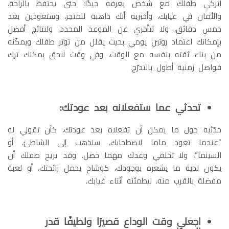
اتركي طفلك مع شخص يعرفه جيدًا؛ حتى يحتفظ بالراحة،
والأمان في غيابك، وأخبريه أنك ذاهبة للمتجر، وستعودين بعد
خمس دقائق، ولا تتأخري عن الموعد المحدد. ولنتائج أفضل
بإمكانك اعتماد روتين يومي بحيث يقلل من توتر طفلك ويمكّنه
من بناء ثقته بنفسه مع الوقت، وفي وقت لاحق يمكنك ترك
فواصل زمنية أطول بالتدرّج.
تحدثي عما ستفعلانه بعد عودتك:
حدّثيه حول ما يمكن أن تفعلاه بعد عودتك، كأن تقولي له
“عندما تعود ماما لاصطحابك، سنذهب إلى الشاطئ، أو
السينما”، ولا تخلفي وعدك مهما حصل. وقد يريح طفلك أن
يكون لديه ما يشعره بوجودك، كوشاح يحمل رائحتك، أو لعبة
مفضلة بالقرب منه، ليطمئنه أثناء غيابك.
اجعلي وقت الوداع قصيرًا ولطيفًا قدر