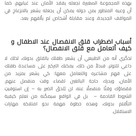
بهذه المجموعة الصغيرة تجعله يفقد الأمان عند غيابهم، كما
أن وعيه المتطور بمن حوله يمكن أن يجعله يشعر بالانزعاج في
المواقف الجديدة، وعند مقابلة أشخاص لم يألفهم بعد.
أسباب اضطراب قلق الانفصال عند الاطفال و
كيف أتعامل مع قلق الانفصال؟
تذكّري أنه من الطبيعي أن يشعر طفلك بالقلق بدونك، لذلك لا
داعي للتوتر، فبدلاً من ذلك، يمكنك التركيز على مساعدة طفلك
على فهم مشاعره والتعامل معها؛ كي يشعر بمزيد من
الأمان، ويدرك حاجة البالغين لقضاء وقت منفصل عنهم.
فقضاؤك وقتًا منفصلًا عنه، لن يُلحقَ الضرر به – إن استوفيتِ
الشروط القادمة – بل في الواقع سيمكّنه من تعلم كيفية
التأقلم بدونك، وهذه خطوة مهمة نحو امتلاكه مهارات
الاستقلال.