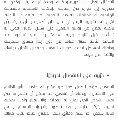
الاطفال، فعليك أن تخبريه بمكانك، ومدة غيابك، وأن تؤكّدي له
حضورك إلى جواره حين يحتاجك، بإمكانك الاستعانة بالاتصالات
الهاتفية، أو مكالمات الفيديو، للتخفيف من قلقه في البداية.
قرّبي له مفهوم الزمن في حال كان أصغر من أن يدركه بأن
تربطيه بفعل من روتينه اليومي، على سبيل المثال: قولي له
“سأعود قبل تناولك وجبة الغداء”، بدلًا من: “سأعود عند
الساعة الثالثة عصرًا”. غيابك من دون إنذار مسبق سيعرضك
وطفلك لمشاكل لاحقة، كنوبات الغضب، وفقدان الأمان تجاهك،
والثقة بمن حوله.
درّبيه على الانفصال تدريجيًا:
الانفصال مؤلم للطفل كما هو مؤلم لك خاصة تأثير الطلاق
علي الاطفال ، وعليك أن تشعري بما يمكن أن يشعر به حين
يغيب الشخص الذي يمثل له الحماية، والاستقرار، ولذلك يمكنك
تدريبه، وتركه بداية _ بعد تحضيره وتجهيزه المسبق _ في
رعاية شخص آخر لبضع دقائق بينما تذهبين لمتجر بقرب منزلك.