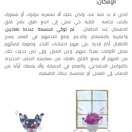
الإمكان:
الحزن لا بد منه عند، ولكن عليك ألا تشعريه بتوترك، أو شعورك
بالذنب تجاهه قبّليه كي تصلي إلى انجع طرق علاج قلق
الانفصال عند الاطفال، ،
ثم لوحّي مبتسمة عندما تغادرين
،
واغمريه بالاهتمام، والدعم، ومع تقدمهم في العمر، يصبح
الأطفال أكثر قدرة على فهم احتياجات الآباء، وضرورة قضائهم
بعض الأوقات بعيدًا عنهم، وعن المنزل. وإلى حين حدوث ذلك،
من المهم ألا يمنع القلق طفلك من معايشة التجارب الجديدة،
كالتواصل الاجتماعي، والتعلم في الحضانة، وألا يمنعك أيضًا من
الذهاب إلى العمل، أو ممارسة حياتك الطبيعية.