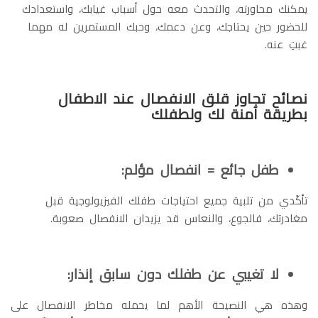
يمكنك محاورته، والتحدث معه حول أسباب غيابك، واستعدادك
للحضور حين يحتاجك، وعن دعمك، وحبك المستمرين له مهما
غبتِ عنه.
نصائح تجاوز قلق الانفصال عند الاطفال
بطريقة آمنة لك ولطفلك
طفل جائع = انفصال مؤلم:
تأكّدي من تلبية جميع احتياجات طفلك الفيزيولوجية قبل
مغادرتك، فالجوع، والنعاس قد يزيدان الانفصال صعوبة.
لا تغيبي عن طفلك دون سابق إنذار:
وهذه هي النصيحة الأهم لما يحمله مخاطر الانفصال على