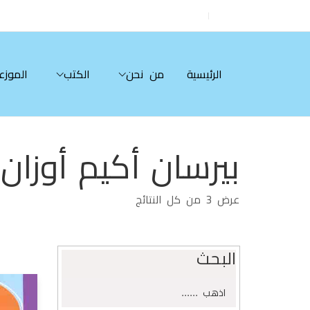
الرئيسية
من نحن
الكتب
الموزع
بيرسان أكيم أوزان
تم
عرض ⁦3⁩ من كل النتائج
الفرز
حسب
الأحدث
البحث
البحث
اذهب
عن: