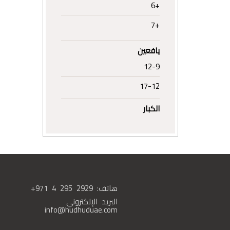
+6
+7
يافعين
12-9
17-12
الكبار
هاتف:
+971 4 295 2929
البريد الإلكتروني
info@hudhuduae.com