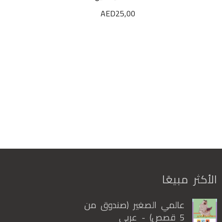
AED
25,00
الأكثر مبيعًا
عالمي الصغير (صندوق من
5 قصص) - عربي