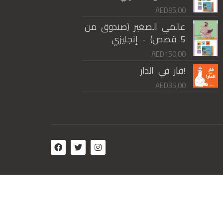
AED
95,00
عالمي الصغير (صندوق من
5 قصص) - إنجليزي
AED
150,00
!فار في الدار
AED
35,00