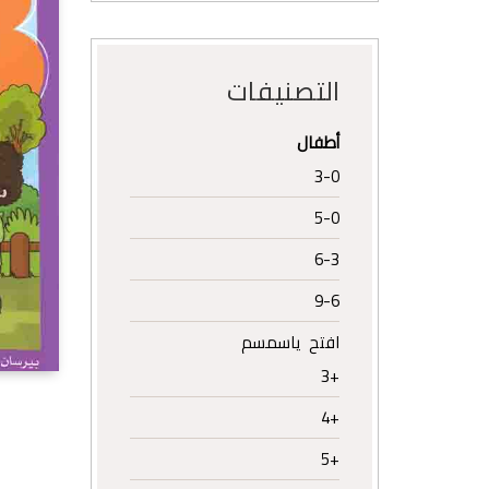
التصنيفات
أطفال
3-0
5-0
6-3
9-6
افتح ياسمسم
+3
+4
+5