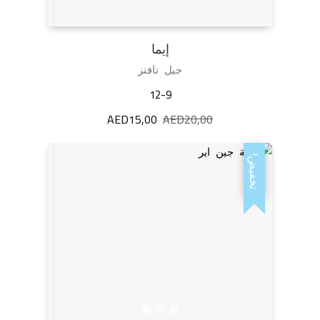
إيما
جيل تافنز
12-9
20,00
AED
السعر
15,00
AED
السعر
الأصلي
الحالي
هو:
هو:
تخفيض!
AED15,00.
AED20,00.