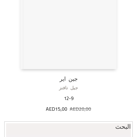
جين اير
جيل تافنز
12-9
20,00
AED
السعر
15,00
AED
السعر
الأصلي
الحالي
هو:
هو:
البحث
AED15,00.
AED20,00.