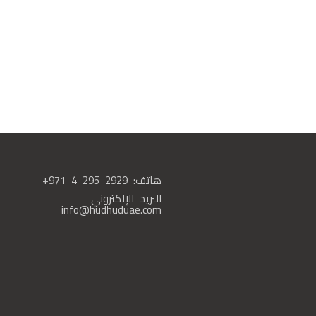
هاتف:
+971 4 295 2929
البريد الإلكتروني
info@hudhuduae.com