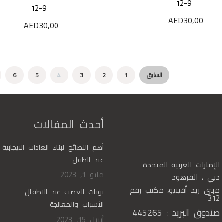
12-9
12-9
AED
30,00
AED
30,00
السابق
1
2
3
4
5
6
أحدث المقالات
أهم النصائح لبناء العادات الايجابية
عند الطفل
الإمارات العربية المتحدة
مايو 1, 2023
دبي ، القرهود
مبنى ريد أفينيو، مكتب رقم
نوبات الغضب عند الاطفال
312
الأسباب والمعالجة
صندوق البريد : 445265
أبريل 15, 2023