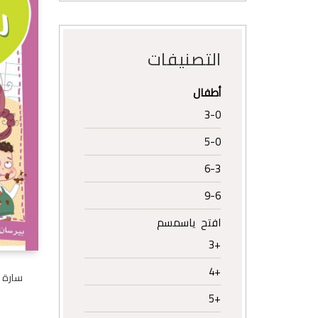
التصنيفات
أطفال
3-0
5-0
6-3
9-6
افتح ياسمسم
+3
+4
سارة 
+5