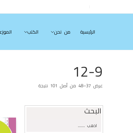
الرئيسية
من نحن
الكتب
الموزع
12-9
تم
عرض 37–48 من أصل 101 نتيجة
الفرز
حسب
الأحدث
البحث
البحث
اذهب
عن: