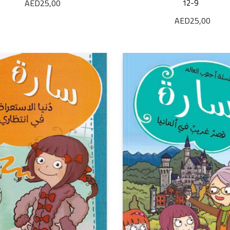
12-9
AED
25,00
AED
25,00