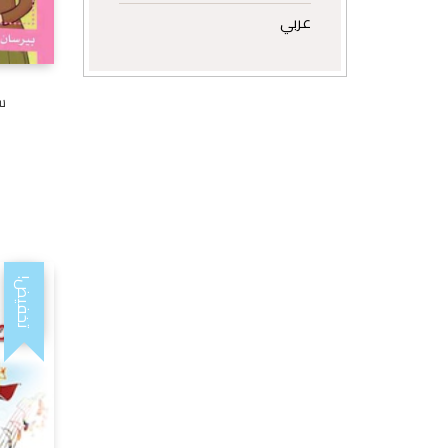
عربي
س
تخفيض!