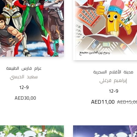
عزام فارس الطبيعة
مدينة الأقلام السحرية
سعيد الحبسي
إبراهيم فرغلي
12-9
12-9
AED
30,00
AED
11,00
السعر الأصلي هو: AED15,00.
السعر الحالي هو: AED11,00.
AED
15,0