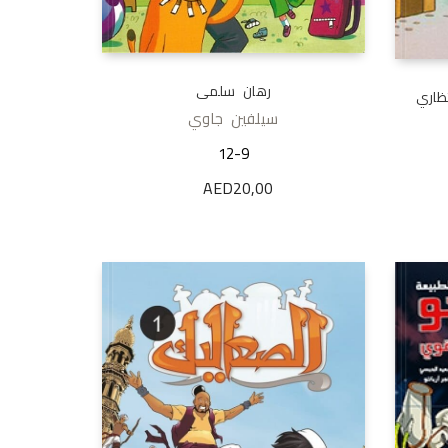
رهان سلمى
ظاري
سيلفين جاوي
12-9
AED
20,00