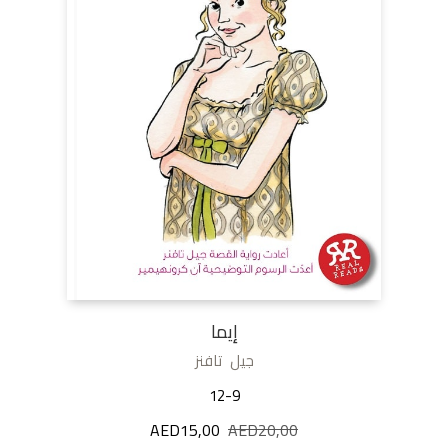
إيما
جيل تافنز
12-9
20,00
AED
السعر
15,00
AED
السعر