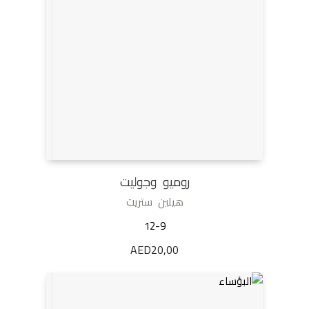
روميو وجوليت
هيلين ستريت
12-9
AED
20,00