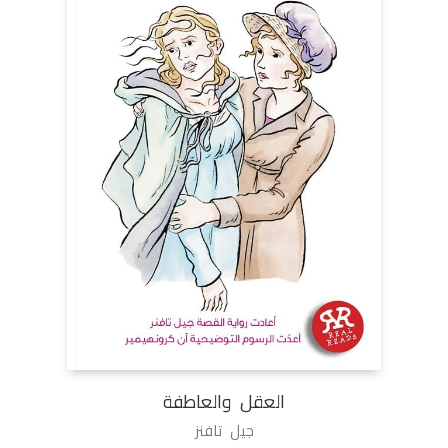
العقل والعاطفة
جيل تافنز