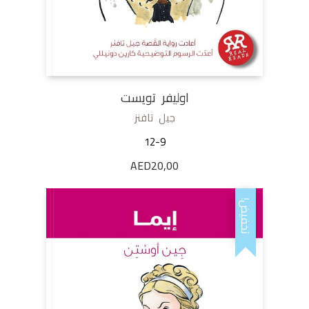
اوليفر تويست
جيل تافنز
12-9
AED
20,00
تخفيض!