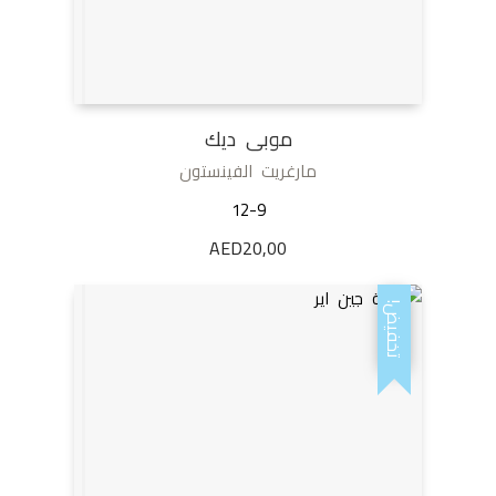
موبى ديك
مارغريت الفينستون
12-9
AED
20,00
تخفيض!