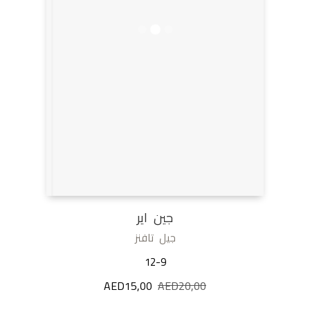
جين اير
جيل تافنز
12-9
20,00
AED
السعر
15,00
AED
السعر
الأصلي
الحالي