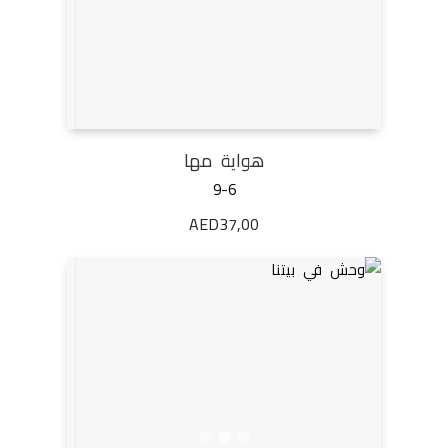
هواية مها
9-6
AED
37,00