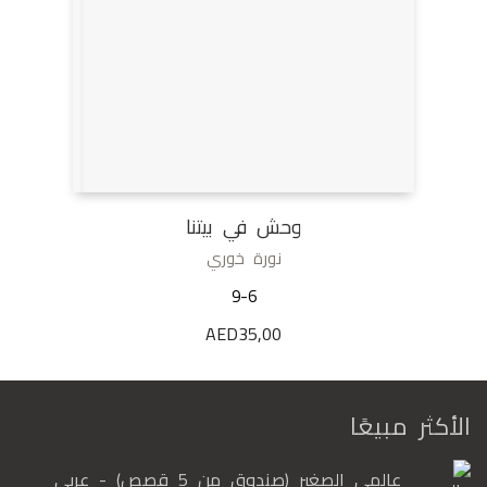
وحش في بيتنا
نورة خوري
9-6
AED
35,00
الأكثر مبيعًا
عالمي الصغير (صندوق من 5 قصص) - عربي