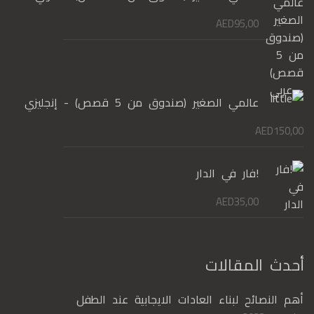
AED
95,00
عالمي الصغير (صندوق من 5 قصص) - إنجليزي
AED
150,00
!فار في الدار
AED
35,00
أحدث المقالات
أهم النصائح لبناء العادات الايجابية عند الطفل