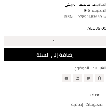
الكاتب
د. فاطمة البريكي
التصنيف:
9-6
ISBN:
9789948365914
AED
35,00
كمية
البيضة
إضافة إلى السلة
انشر هذا الموضوع:
الوصف
معلومات إضافية