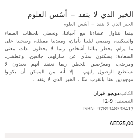
الخير الذي لا ينفد – أسُس العلوم
الخير الذي لا ينفد – أسُس العلوم
بينما نتناول عشاءنا مع أحبائنا، ونحظى بلحظات الصفاء
والسكينة، ونمضي ليلتنا بأمان، ومعدتنا ممتلئة، وصحتنا على
ما يرام، يخطر ببالنا أشخاص ربما لا يحظون بذات معنى
السعادة؛ يسكنون بمنأى عن منازلهم، جائعين، وعطشى،
ومرضى، ومعرَّضين للخطر. ربما نعتقد أنهم بعيدون لا
نستطيع الوصول إليهم، إلا أنه من الممكن أن يكونوا
موجودين هنا بالقرب منّا . الخير الذي لا ينفد .
الكاتب
دويجو قيران
التصنيف:
12-9
ISBN:
9789948398417
AED
25,00
كمية