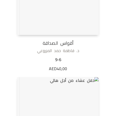
أقواس الصداقة
د. فاطمة حمد المزروعي
9-6
AED
40,00