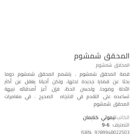
المحقق شمشوم
المحقق شمشوم
قصة المحقق شمشوم . يتشمم المحقق شمشوم دوما
بحثا عن قضايا جديدة لحلها، ولكن أحيانا يغفل عن أكثر
الأدلة وضوحا. ولحسن الحظ، فإن أعز أصدقائه نبيهة
تساعده على التقدم في الاتجاه الصحيح . في مغامرات
المحقق شمشوم
الكاتب
تيموثي كنابمان
التصنيف:
9-6
ISBN:
9789948022503