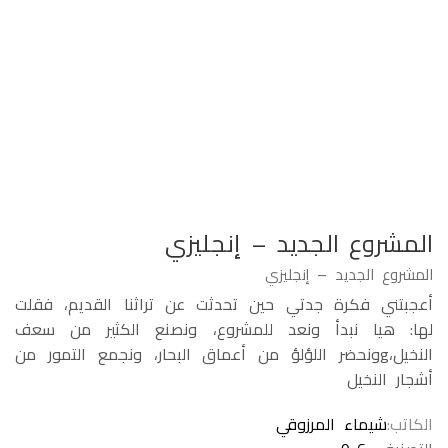
المشروع الجديد – إنجليزي
المشروع الجديد – إنجليزي
أعجبتني فكرة جدتي حين تحدثت عن تراثنا القديم، فقلت
لها: هيا نبدأ ونعد للمشروع، ونصنع الكثير من سعف
النخيل،gونحضر اللؤلؤ من أعماق البحار، ونجمع التمور من
أشجار النخيل
الكاتب
شيماء المرزوقي