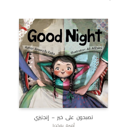
تصبحون على خير – إنجليزي
أميرة بوكدرا