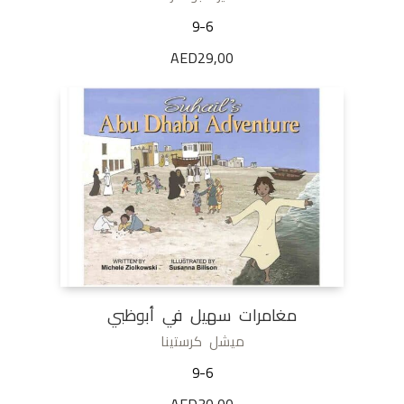
9-6
AED
29,00
مغامرات سهيل في أبوظبي
ميشل كرستينا
9-6