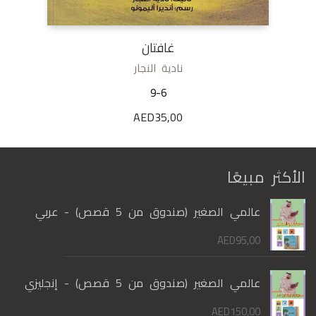
غافتان
نادية النجار
9-6
AED
35,00
الأكثر مبيعًا
عالمي الصغير (صندوق من 5 قصص) - عربي
AED
95,00
عالمي الصغير (صندوق من 5 قصص) - إنجليزي
AED
150,00