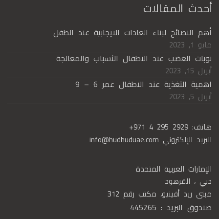
أحدث المقالات
أهم النصائح لبناء العادات الايجابية عند الطفل
مايو 1, 2023
نوبات الغضب عند الاطفال الأسباب والمعالجة
أبريل 15, 2023
اهمية التغذية عند الاطفال عمر 6 – 9
أبريل 5, 2023
هاتف:
+971 4 295 2929
البريد الإلكتروني
info@hudhuduae.com
الإمارات العربية المتحدة
دبي ، القرهود
مبنى ريد أفينيو، مكتب رقم 312
صندوق البريد : 445265