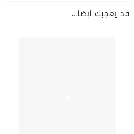
قد يعجبك أيضاً…