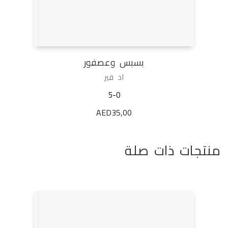
بسبس وعصفور
اد فير
5-0
AED
35,00
منتجات ذات صلة