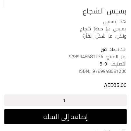
بسبس الشجاع
.هذا بسبس
.بسبس هرّ صغيرٌ شجاع
ولكن، ما شكلُ الفأر؟
الكاتب
اد فير
رمز المنتج:
9789948681236
التصنيف:
5-0
ISBN:
9789948681236
AED
35,00
كمية
بسبس
الشجاع
إضافة إلى السلة