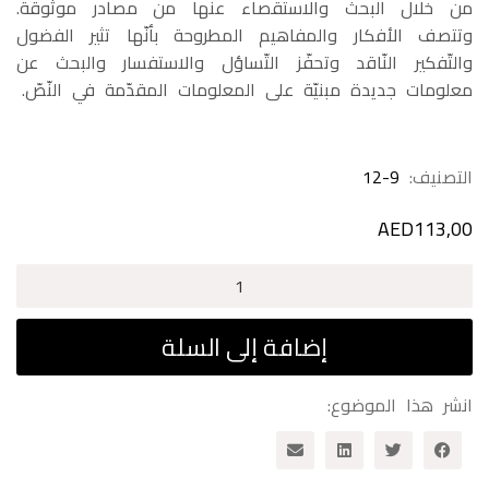
من خلال البحث والاستقصاء عنها من مصادر موثوقة.
وتتصف الأفكار والمفاهيم المطروحة بأنّها تثير الفضول
والتّفكير النّاقد وتحفّز التّساؤل والاستفسار والبحث عن
معلومات جديدة مبنيّة على المعلومات المقدّمة في النّصّ.
التصنيف:
12-9
AED
113,00
كمية
خطوة
بخطوة
إضافة إلى السلة
لجيل
يقرأ
انشر هذا الموضوع:
المستوى
الثالث