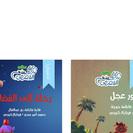
!
تخفيض!