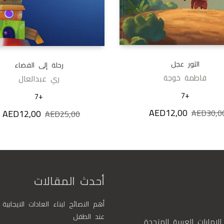
الثور عجل
رحلة إلى الفضاء
فاطمة خوجة
ري عبدالعال
+7
+7
AED
12,00
السعر الأصلي هو: AED30,00.
السعر الحالي هو: AED12,00.
AED
30,0
AED
12,00
السعر الأصلي هو: 0
ال
AED
25,00
أحدث المقالات
أهم النصائح لبناء العادات الايجابية
عند الطفل
الإمارات العربية المتحدة