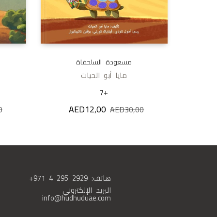
مسعودة السلحفاة
مايا أبو الحيات
+7
AED
12,00
السعر الأصلي هو: AED30,00.
السعر الحالي هو: AED12,00.
0
AED
30,00
هاتف:
+971 4 295 2929
البريد الإلكتروني
info@hudhuduae.com