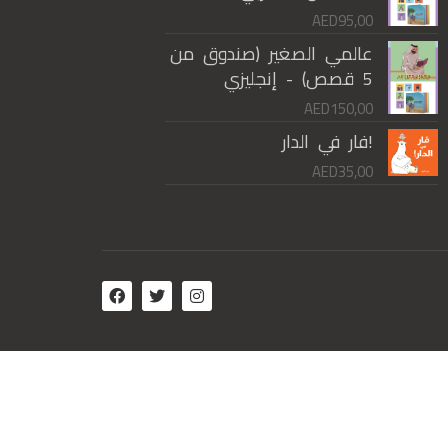
AED
95,00
عالمي الصغير (صندوق من
5 قصص) - إنجليزي
AED
150,00
!فار في الدار
AED
35,00