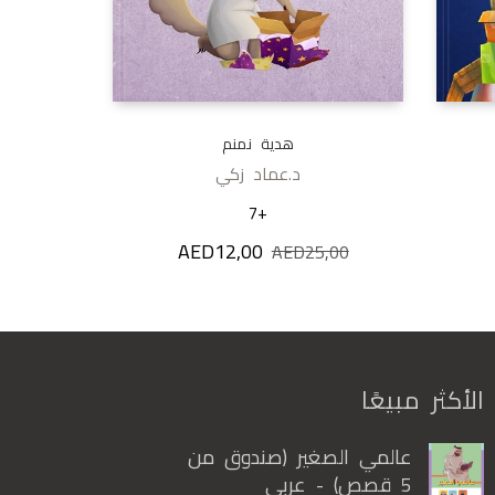
هدية نمنم
د.عماد زكي
+7
AED
12,00
AED25,0.
سعر الحالي هو: AED12,00.
السعر الأصلي هو: AED25,00.
السعر الحالي هو: AED12,00.
AED
25,00
الأكثر مبيعًا
عالمي الصغير (صندوق من
5 قصص) - عربي