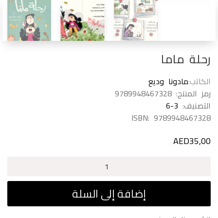
رحلة ماما
الكاتب
مادونا وديع
رمز المنتج:
9789948467328
التصنيف:
6-3
ISBN:
9789948467328
AED
35,00
كمية
رحلة
ماما
إضافة إلى السلة