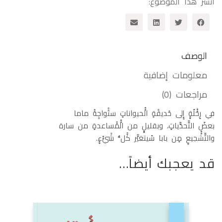
انشر هذا الموضوع:
الوصف
معلومات إضافية
مراجعات (0)
في رِِحْْلََةٍٍ إِِلى حََديقََةِِ الْْحيواناتِِ ستُُواجِِهُُ ماما
بعضََ التّّحدّّياتِِ، وبقليلٍٍ من الْْمُُساعدةِِ من سارة
والتّّشْْجيعِِ مِِن بابا سََيتغيّّر كُُلُُّ شََيْْءٍٍ.
قد يعجبك أيضاً…