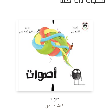
منتجات ذات صلة
أصوات
غُلشاة يمن