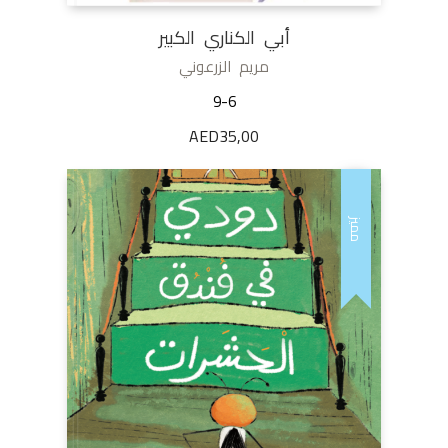
أبي الكناري الكبير
مريم الزرعوني
9-6
AED
35,00
مميز