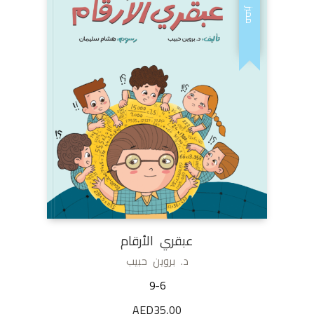
مميز
عبقري الأرقام
د. بروين حبيب
9-6
AED
35,00