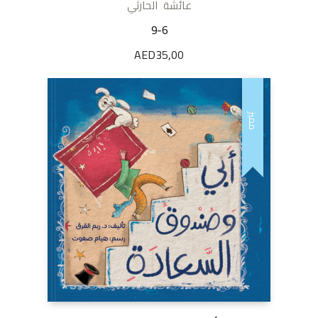
عائشة الحارثي
9-6
AED
35,00
مميز