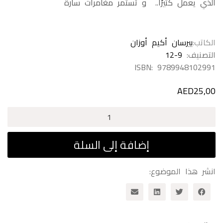
الذي يعمل كثيرًا.. و تستمر مغامرات سارة
الكاتب
بيرسان أكيم أوزان
التصنيف:
12-9
ISBN:
9789948102991
AED
25,00
كمية
سارة
هيا
إضافة إلى السلة
إلى
العمل
انشر هذا الموضوع: