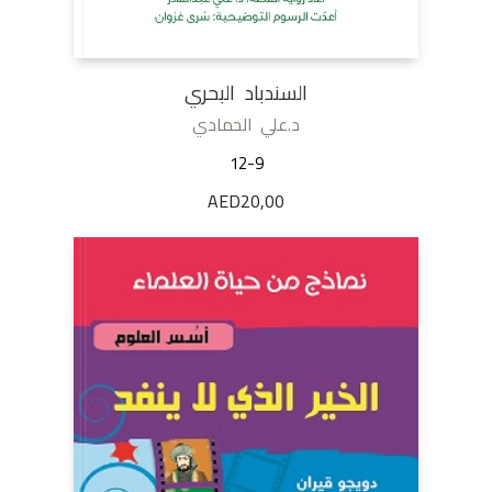
السندباد البحري
د.علي الحمادي
12-9
AED
20,00