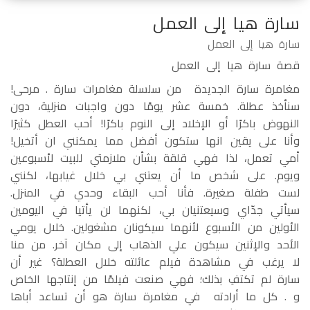
سارة هيا إلى العمل
سارة هيا إلى العمل
قصة سارة هيا إلى العمل
مغامرة سارة الجديدة من سلسلة مغامرات سارة . مرحى!
سنأخذ عطلة. خمسة عشر يومًا دون واجبات منزلية، دون
النهوض باكرًا أو الإخلاد إلى النوم باكرًا! أحب العطل كثيرًا
وأنا على يقين انها ستكون أفضل مما يمكنني ان أتخيل!
أمي تعمل، لذا فهي قلقة بشأن ملازمتي للبيت لأسبوعين
ويوم. على شخص ما أن يعتني بي خلال غيابها، لكنني
لست طفلة صغيرة. فأنا أحب البقاء وحدي في المنزل.
سيأتي جدّاي وسيعتنيان بي، لكنهما لن يأتيا في اليومين
الأولين من الأسبوع لأنهما سيكونان مشغولين. خلال يومي
الأحد والإثنين سيكون علي الذهاب إلى مكان آخر. من منا
لا يرغب في مشاهدة فيلم عائلته خلال العطلة؟ غير أن
سارة لم تكتفِ بذلك؛ فهي صنعت فيلمًا من إنتاجها الخاص
و . كل ما أرادته في مغامرة سارة هو أن تساعد أباها