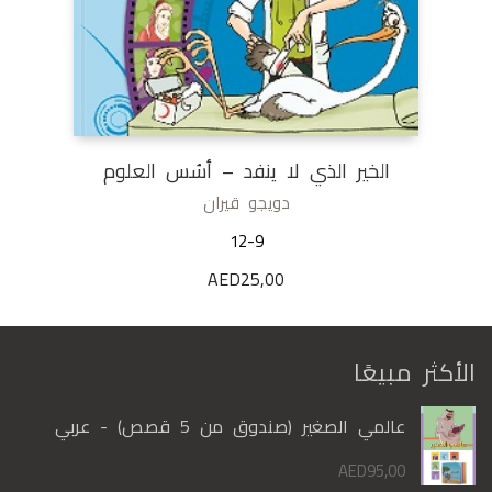
الخير الذي لا ينفد – أسُس العلوم
دويجو قيران
12-9
AED
25,00
الأكثر مبيعًا
عالمي الصغير (صندوق من 5 قصص) - عربي
AED
95,00