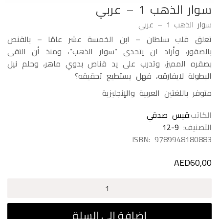
سوار الذهب 1 – عربي
سوار الذهب 1 – عربي
تعلق قلب سلطان – ابن الخمسة عشر عامًا – بالقنص
بالصقور، وأراد ان يتحدى “سوار الذهب”، ومنذ أن التقى
بصقره المميز، وتدرب على يد قناص بدوي ماهر، وحلم نيل
البطولة لايفارقه، فهل يستطيع تحقيقه؟
متوفر باللغتين العربية والإنجليزية
الكاتب
قيس صدقي
التصنيف:
12-9
ISBN:
9789948180883
AED
60,00
كمية
سوار
الذهب
إضافة إلى السلة