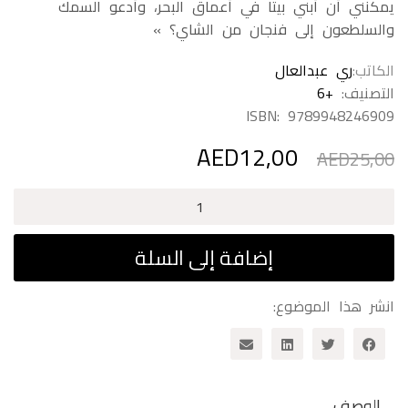
يمكنني أن أبني بيتا في أعماق البحر، وأدعو السمك
والسلطعون إلى فنجان من الشاي؟ »
الكاتب
ري عبدالعال
التصنيف:
+6
ISBN:
9789948246909
AED
12,00
السعر
السعر
AED
25,00
الأصلي
الحالي
هو:
هو:
كمية
AED12,00.
AED25,00.
ظريفة
تريد
إضافة إلى السلة
أن
تصبح
انشر هذا الموضوع:
الوصف