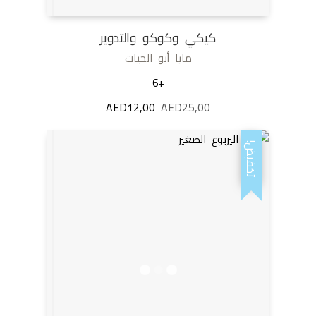
كيكي وكوكو والتدوير
مايا أبو الحيات
+6
25,00
AED
السعر
12,00
AED
السعر
الأصلي
الحالي
هو:
هو:
تخفيض!
AED12,00.
AED25,00.