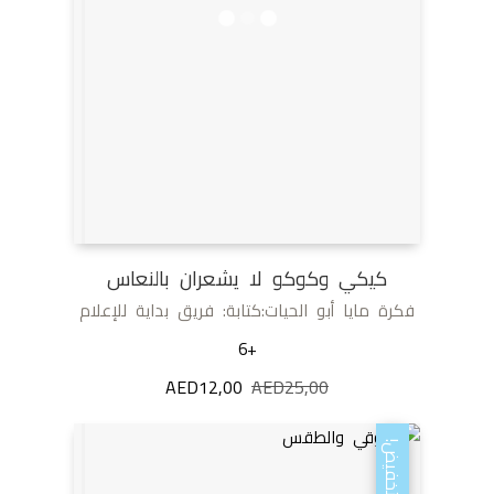
كيكي وكوكو لا يشعران بالنعاس
فكرة مايا أبو الحيات:كتابة: فريق بداية للإعلام
+6
25,00
AED
السعر
12,00
AED
السعر
الأصلي
الحالي
هو:
هو:
تخفيض!
AED12,00.
AED25,00.