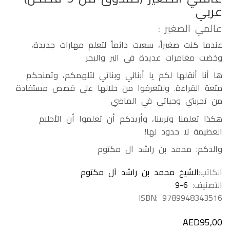
عربي
عالمي الصغير :
عندما كنت صغيراً، سعيت دائماً لتعلم مهارات جديدة،
وخضت مغامرات عديدة في البر والبحر
ها أنا أنقلها لكم يا أبنائي وبناتي لتلهمكم، وتمنحكم
متعة القراءة. ولتتعرفوا من خلالها على قصص مستفادة
من تجربتي وحياتي في الماضي
هكذا تعلمنا وتربينا، وأريدكم أن تعلموا أن الأحلام
العظيمة لا حدود لها!
والدكم: محمد بن راشد آل مكتوم
الكاتب
الشيخ محمد بن راشد آل مكتوم
التصنيف:
9-6
ISBN:
9789948343516
AED
95,00