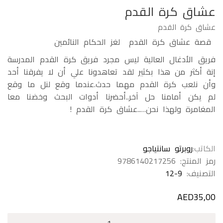
عشاق كرة القدم
عشاق كرة القدم
قصة عشاق كرة القدم لغز الحكام النائمين
فريق الأدغال العالية ليس مجرد فريق كرة القدم المدرسة
إنة أكثر من هذا بكثير لقد تعاهدونا علي أن لا يفرقنا أحد
وأن نلعب كرة القدم مهما حدث.عندما وقع لنل ما وقع
لم يكن أمامنا حل آخر..أحضرنا أدوات البحث وخضنا معا
المغامرة ولهذا نحن…..عشاق كرة القدم !
الكاتب
روبرتو سانتياجو
رمز المنتج:
9786140217256
التصنيف:
12-9
AED
35,00
كمية