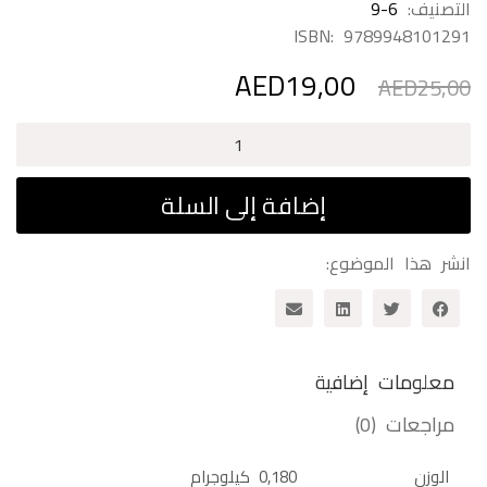
التصنيف:
9-6
ISBN:
9789948101291
AED
19,00
السعر
السعر
AED
25,00
الأصلي
الحالي
هو:
هو:
كمية
AED19,00.
AED25,00.
عشرون
ألف
إضافة إلى السلة
مكان
تحت
انشر هذا الموضوع:
المحيطات
معلومات إضافية
مراجعات (0)
الوزن
0,180 كيلوجرام