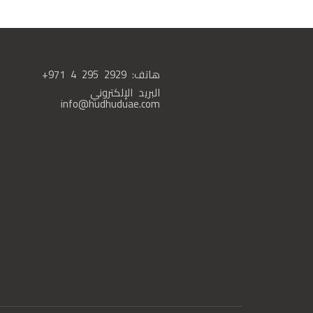
هاتف:
+971 4 295 2929
البريد الإلكتروني
info@hudhuduae.com