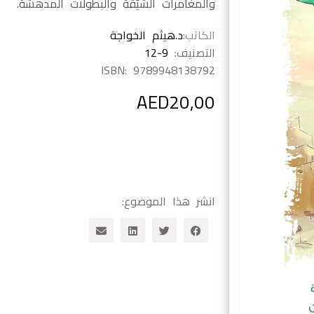
والمغامرات الشيّقة والبطولات المدهشة.
الكاتب
د.هيثم الخواجة
التصنيف:
12-9
ISBN:
9789948138792
AED
20,00
انشر هذا الموضوع: