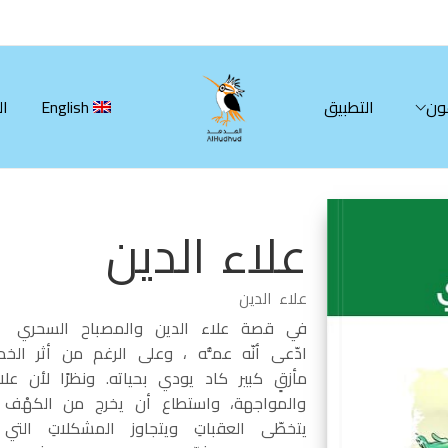
ون
التطبيق
English
ال
علاء الدين
علاء الدين
في قصة علاء الدين والمصباح السحري يعا
ادّعى أنّه عمُّه ، وعلى الرغم من أثر الخ
مأزقٍ كبير كاد يودي بحياته. ونظرًا لأن ع
والمواجهة، واستطاع أن يخرج من الكهْف م
يتخطّى العقباتِ ويتجاوز المشكلاتِ التي