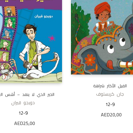
الفيل الأكثر شراهة
جان كريستوف
الخير الذي لا ينفد – أسُس ال
دويجو قيران
12-9
12-9
AED
20,00
AED
25,00