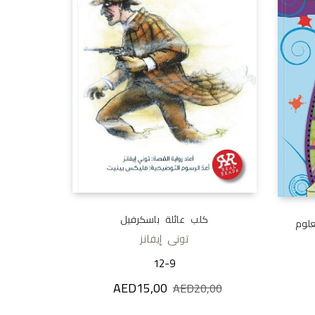
كلب عائلة باسكرفيل
علوم
تونى إيفانز
12-9
AED
15,00
السعر الأصلي هو: AED20,00.
السعر الحالي هو: AED15,00.
AED
20,00