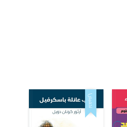
تخفيض!