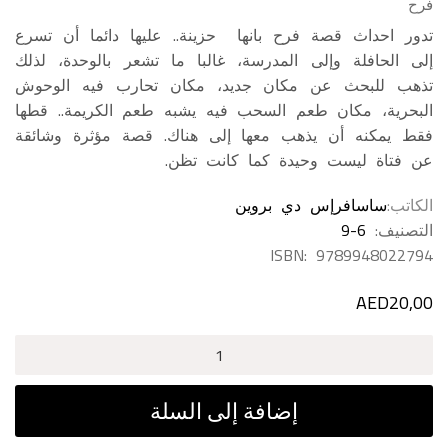
فرح
تدور احداث قصة فرح بانها حزينة.. عليها دائما أن تسرع
إلى الحافلة وإلى المدرسة، غالبا ما تشعر بالوحدة، لذلك
تذهب للبحث عن مكان جديد، مكان تحارب فيه الوحوش
البحرية، مكان طعم السحب فيه يشبه طعم الكريمة.. قطها
فقط يمكنه أن يذهب معها إلى هناك. قصة مؤثرة وشائقة
عن فتاة ليست وحيدة كما كانت تظن.
الكاتب
ساسافرإس دي بروين
التصنيف:
9-6
ISBN:
9789948022794
AED
20,00
كمية
فرح
إضافة إلى السلة