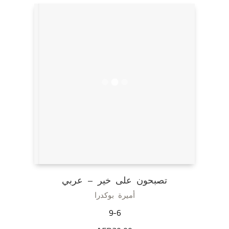
تصبحون على خير – عربي
أميرة بوكدرا
9-6