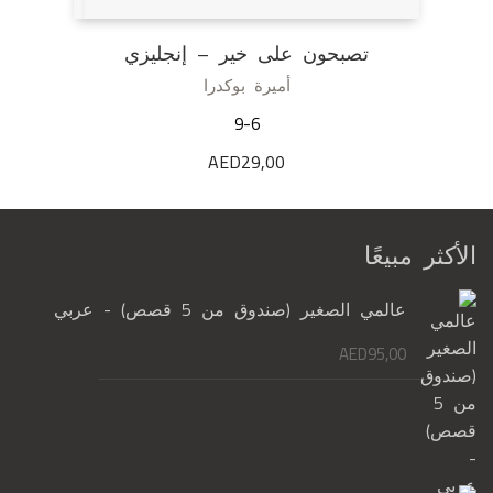
تصبحون على خير – إنجليزي
أميرة بوكدرا
9-6
AED
29,00
الأكثر مبيعًا
عالمي الصغير (صندوق من 5 قصص) - عربي
AED
95,00