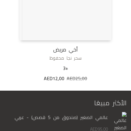
أخي مريض
سحر نجا محفوظ
+3
25,00
AED
السعر
12,00
AED
السعر
الأصلي
الحالي
هو:
هو:
AED12,00.
AED25,00.
الأكثر مبيعًا
عالمي الصغير (صندوق من 5 قصص) - عربي
AED
95,00