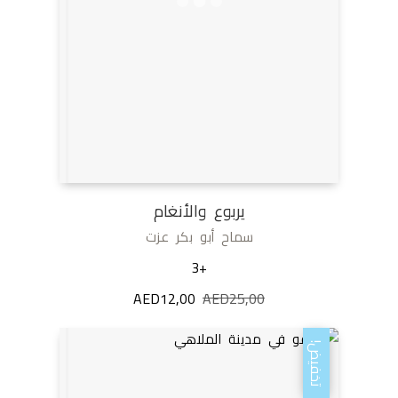
يربوع والأنغام
سماح أبو بكر عزت
+3
25,00
AED
السعر
12,00
AED
السعر
الأصلي
الحالي
هو:
هو:
تخفيض!
AED12,00.
AED25,00.