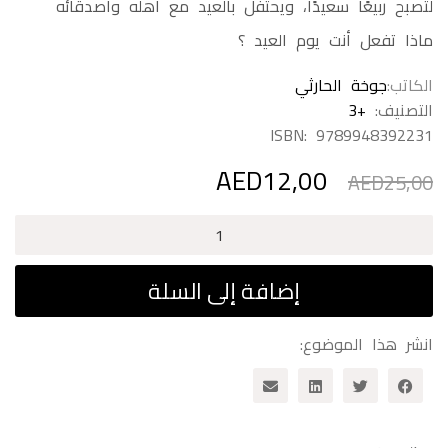
لتصبح ربيعًا سعيدًا، ويحتفل بالعيد مع أهله وأصدقائه
ماذا تفعل أنت يوم العيد ؟
الكاتب
جوخة الحارثي
التصنيف:
+3
ISBN:
9789948392231
AED
12,00
السعر
السعر
AED
25,00
الأصلي
الحالي
هو:
هو:
كمية
AED12,00.
AED25,00.
فوفو
والألوان
إضافة إلى السلة
انشر هذا الموضوع: