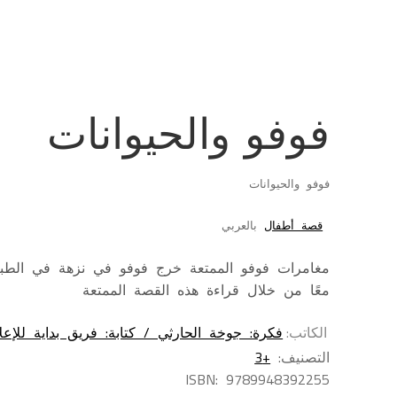
فوفو والحيوانات
فوفو والحيوانات
قصة أطفال
بالعربي
مغامرات فوفو الممتعة خرج فوفو في نزهة في الطبيعة
معًا من خلال قراءة هذه القصة الممتعة
الكاتب
فكرة: جوخة الحارثي / كتابة: فريق بداية للإعل
التصنيف:
+3
ISBN:
9789948392255