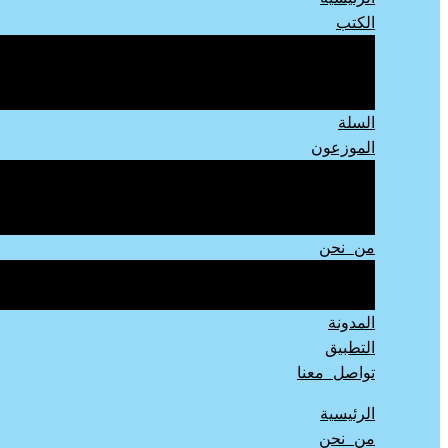
الكتب
أطفال
يافعين
الكبار
السلة
الموزعون
كتب ورقية
مكتبات
متاجر الكترونية
من نحن
دار اللوهة للنشر
مكتبة فلامنجو
المدونة
التطبيق
تواصل معنا
الرئيسية
من نحن