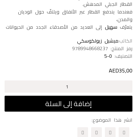
القطار الجبلي المدهش.
فعندما يندفع القطار عبر الأنفاق ويلتفّ حول الوديان
والمدن،
يتعرّف
سهيل
إلى العديد من الأصدقاء الجدد من الحيوانات
الكاتب
ميشيل زيولكوسكي
رمز المنتج:
9789948668237
التصنيف:
5-0
AED
35,00
كمية
قطار
الجبل
إضافة إلى السلة
-
إنجليزي
انشر هذا الموضوع: