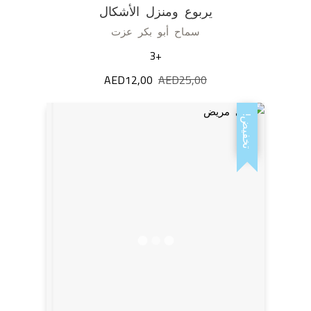
يربوع ومنزل الأشكال
سماح أبو بكر عزت
+3
25,00
AED
السعر
12,00
AED
السعر
الأصلي
الحالي
هو:
هو:
تخفيض!
AED12,00.
AED25,00.