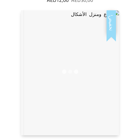
الأصلي
الحالي
هو:
هو:
تخفيض!
AED12,00.
AED30,00.