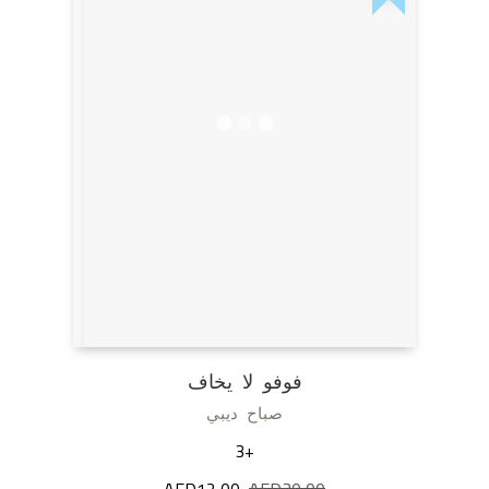
فوفو لا يخاف
صباح ديبي
+3
30,00
AED
السعر
12,00
AED
السعر