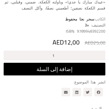
«عيدك مبارك يا جدي!» وناولته الكعكة.. ضمني، وقبلني، ثم
قسم الكعكة نصفين؛ أطعمني نصفًا، وأكل النصف
الكاتب
سحر نجا محفوظ
التصنيف:
+3
ISBN:
9789948392200
AED
12,00
السعر
السعر
AED
25,00
الأصلي
الحالي
هو:
هو:
كمية
AED12,00.
AED25,00.
كعك
كعك
إضافة إلى السلة
انشر هذا الموضوع:
الوصف