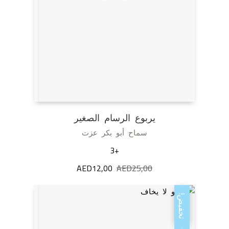
يربوع الرسام الصغير
سماح أبو بكر عزت
+3
25,00
AED
السعر
12,00
AED
السعر
الأصلي
الحالي
هو:
هو:
تخفيض!
AED12,00.
AED25,00.