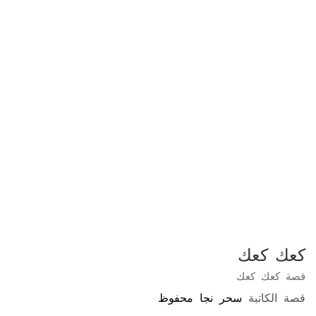
كعك كعك
قصة كعك كعك
قصة الكاتبة
سحر نجا محفوظ