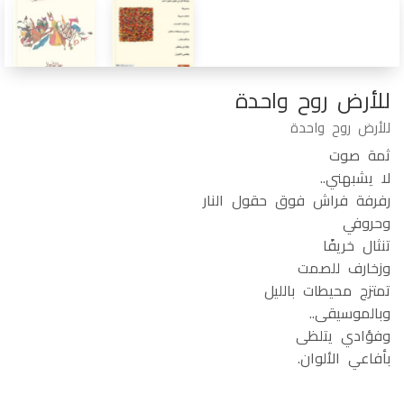
للأرض روح واحدة
للأرض روح واحدة
ثمة صوت
لا يشبهني..
رفرفة فراش فوق حقول النار
وحروفي
تنثال خريفًا
وزخارف للصمت
تمتزج محيطات بالليل
وبالموسيقى..
وفؤادي يتلظى
بأفاعي الألوان.