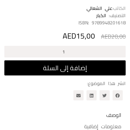
الكاتب
علي الشعالي
التصنيف:
الكبار
ISBN:
9789948201618
AED
15,00
السعر
السعر
AED
20,00
الأصلي
الحالي
هو:
هو:
كمية
AED15,00.
AED20,00.
للأرض
روح
إضافة إلى السلة
واحدة
انشر هذا الموضوع:
الوصف
معلومات إضافية