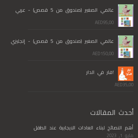
عالمي الصغير (صندوق من 5 قصص) - عربي
AED
95,00
عالمي الصغير (صندوق من 5 قصص) - إنجليزي
AED
150,00
!فار في الدار
AED
35,00
أحدث المقالات
أهم النصائح لبناء العادات الايجابية عند الطفل
مايو 1, 2023