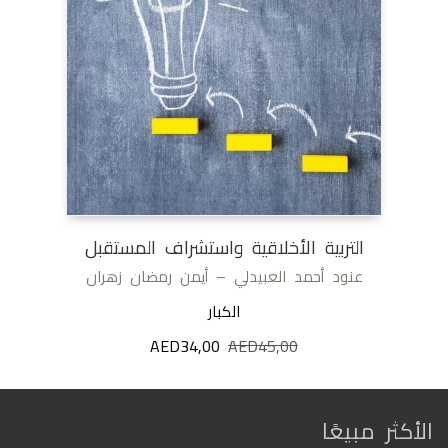
التربية الأخلاقية واستشراف المستقبل
عنود أحمد العبيدلي – أيمن رمضان زهران
الكبار
45,00
AED
السعر
34,00
AED
السعر
الأصلي
الحالي
هو:
هو:
AED34,00.
AED45,00.
الأكثر مبيعًا