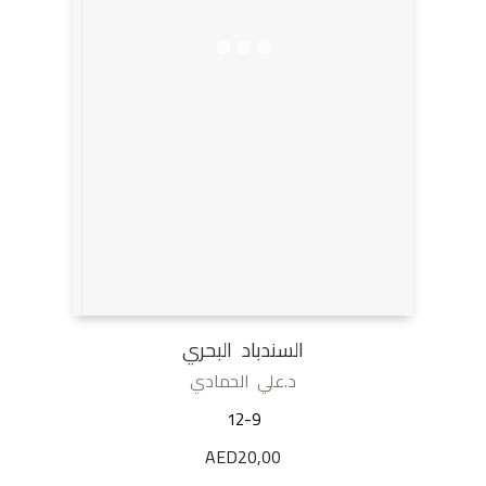
السندباد البحري
د.علي الحمادي
12-9
AED
20,00