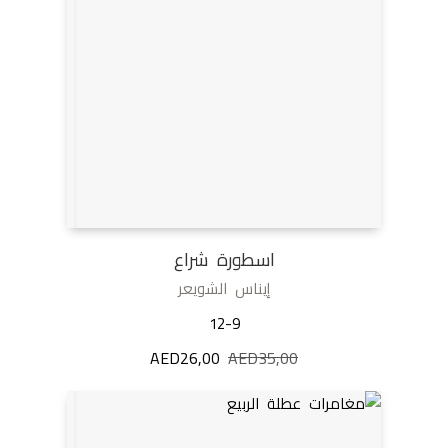
اسطورة شراع
إيناس الشويعر
12-9
35,00
AED
السعر
26,00
AED
السعر
الأصلي
الحالي
هو:
هو:
AED26,00.
AED35,00.