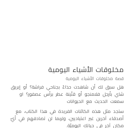
مخلوقات الأشياء اليومية
قصة مخلوقات الأشياء اليومية
هل سبق لك أن شاهدت حذاءً بجناحي فراشة؟ أو إبريق
شاي بأرجل فلامنجو أو قنّينة عطر برأس عصفور؟ او
سمعت الحديث مع الحيوانات
ستجد مثل هذه الكائنات الفريدة في هذا الكتاب، مع
أصدقاء آخرين غير اعتياديين، ولربما لن تصادفهم في أيّ
مكانٍ آخر في حياتك اليوميّة.