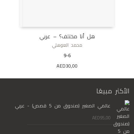
هل أنا مختلف؟ – عربي
محمد العوهلي
9-6
AED
30,00
الأكثر مبيعًا
عالمي الصغير (صندوق من 5 قصص) - عربي
AED
95,00