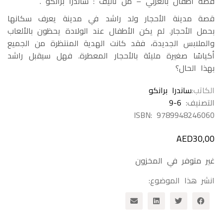
قصة أطفال بالعربي – من تأليف : ساندرا برانكو .
قصة مدينة الأحجار ولد راشد في مدينة يعرف سكانها
بحمل الأحجار. لم يكن الأطفال عند الولادة يحظون بالألعاب
والملابس الجديدة، فقد كانت الهدية المنتظرة من الجميع
أكياسًا صغيرة مليئة بالأحجار المعطرة. فهل سيقبل راشد
بهذا الحال؟
الكاتب
ساندرا برانكو
التصنيف:
9-6
ISBN:
9789948246060
AED
30,00
غير متوفر في المخزون
انشر هذا الموضوع: