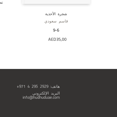
تص
شجرة الأحذية
قاسم سعودي
9-6
AED
35,00
هاتف:
+971 4 295 2929
البريد الإلكتروني
info@hudhuduae.com