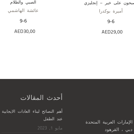
الصبي والظلام
بحون على خير – إنجليزي
عائشة الهاشمي
أميرة بوكدرا
9-6
9-6
AED
30,00
AED
29,00
أحدث المقالات
أهم النصائح لبناء العادات الايجابية
عند الطفل
الإمارات العربية المتحدة
مايو 1, 2023
دبي ، القرهود