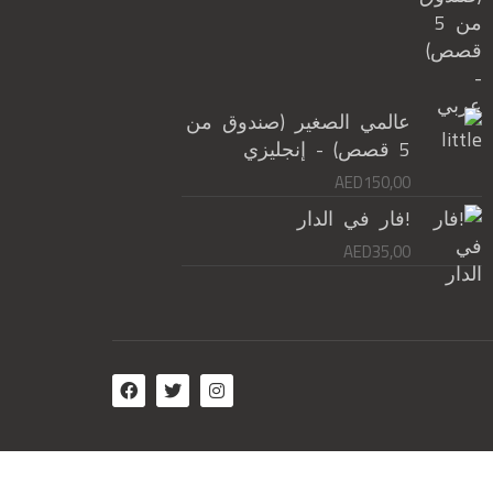
عالمي الصغير (صندوق من
5 قصص) - إنجليزي
AED
150,00
!فار في الدار
AED
35,00