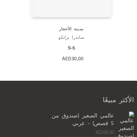
مدينة الأحجار
ساندرا برانكو
9-6
AED
30,00
الأكثر مبيعًا
عالمي الصغير (صندوق من
5 قصص) - عربي
AED
95,00