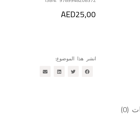
ISBN:
9789948208372
AED
25,00
انشر هذا الموضوع:
 (0)