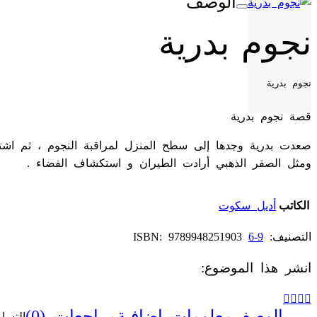
الوصف
نجوم بدرية
نجوم بدرية
قصة نجوم بدرية
صعدت بدرية وجدها إلى سطح المنزل لمراقبة النجوم ، ثم اشتر
ومثل الصقر الذهبي أرادت الطيران و استكشاف الفضاء .
الكاتب
أديل سكوت
التصنيف:
9-6
9789948251903
ISBN:
انشر هذا الموضوع:
الوصف
معلومات إضافية
مراجعات (0)
التسا