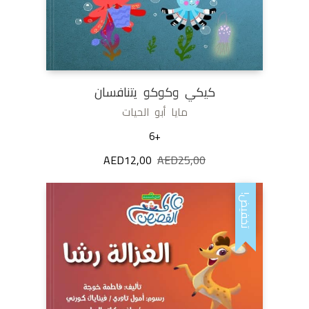
كيكي وكوكو يتنافسان
مايا أبو الحيات
+6
25,00
AED
السعر
12,00
AED
السعر
الأصلي
الحالي
هو:
هو:
تخفيض!
AED12,00.
AED25,00.