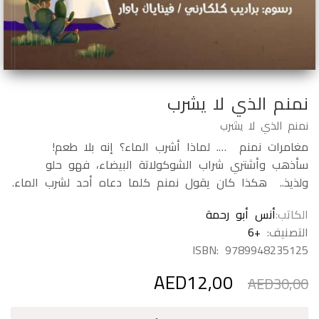
نمنم الذي لا يشرب
نمنم الذي لا يشرب
مغامرات نمنم …. لماذا أشرب الماء؟ إنه بلا طعم!
سأذهب وأشتري شراب الشوكولاتة البيضاء، فهو حلو
ولذيذ.. هكذا كان يقول نمنم كلما دعاه أحد لشرب الماء.
الكاتب
أنس أبو رحمة
التصنيف:
+6
ISBN:
9789948235125
AED
12,00
السعر
السعر
AED
30,00
الأصلي
الحالي
هو:
هو:
كمية