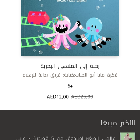
رحلة إلى الملاهي البحرية
فكرة مايا أبو الحيات:كتابة: فريق بداية للإعلام
+6
25,00
AED
السعر
12,00
AED
السعر
الأصلي
الحالي
هو:
هو:
AED12,00.
AED25,00.
الأكثر مبيعًا
عالمي الصغير (صندوق من 5 قصص) - عربي