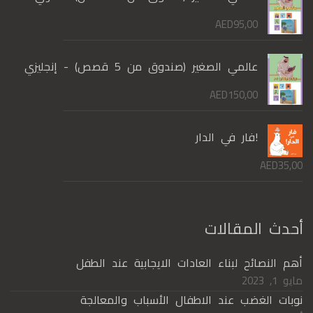
AED
95,00
عالمي الصغير (صندوق من 5 قصص) - إنجليزي
AED
150,00
!فار في الدار
AED
35,00
أحدث المقالات
أهم النصائح لبناء العادات الايجابية عند الطفل
مايو 1, 2023
نوبات الغضب عند الاطفال الأسباب والمعالجة