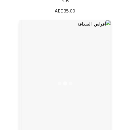
9-6
AED
35,00