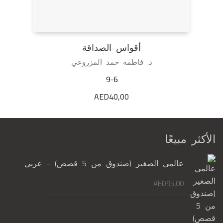
أقواس الصداقة
د. فاطمة حمد المزروعي
9-6
AED
40,00
الأكثر مبيعًا
عالمي الصغير (صندوق من 5 قصص) - عربي
AED
95,00