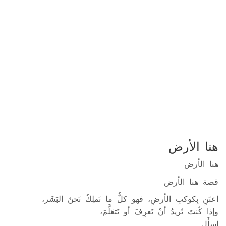
هنا الأرض
هنا الأرض
قصة هنا الأرض
اعتَنِ بِكوكبِ الأرضِ، فهو كلُّ ما نَملِكُ نَحنُ البَشَر،
وإذا كُنتَ تُريدُ أنْ تَعرِفَ أو تَتعَلَّمَ،
اسأَل..