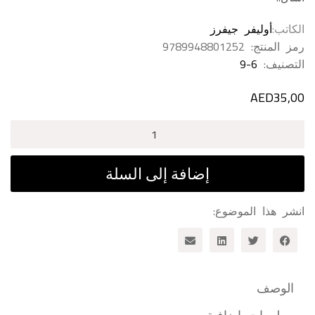
الكاتب
أوليفر جيفرز
رمز المنتج:
9789948801252
التصنيف:
9-6
AED
35,00
كمية
هنا
الأرض
إضافة إلى السلة
انشر هذا الموضوع:
الوصف