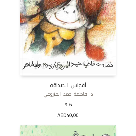
أقواس الصداقة
د. فاطمة حمد المزروعي
9-6
AED
40,00