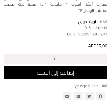
سيارات أيضًا، أرجوك! ” فأجابت: “إذا فعلنا ذلك فكيف
سنهزم الوحش؟!”
الكاتب
نورة خوري
التصنيف:
9-6
ISBN:
9789948364207
AED
35,00
كمية
وحش
في
إضافة إلى السلة
بيتنا
انشر هذا الموضوع: