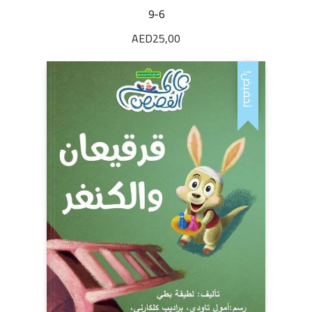
9-6
AED
25,00
تخفيض!