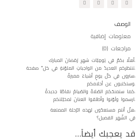
الوصف
معلومات إضافية
مراجعات (0)
.أهلًا بكمْ في يَومِيّات شهرِ رَمَضانَ المبارك
.تنتظركم العديدُ من الواجباتِ الملوّنةِ في كلِّ صفحة
،سترون في كلّ يومٍ أشياءَ مميزةً
.وستكتبون عن أحلامكم
.كما ستمنحُكم الصّلاةُ والصّيامُ نقاطًا جديدةً
.ارسموا ولَوّنوا وأطلقوا العنانَ لمخيّلتكم
،هلْ أنتم مستعدّون لهذه الرّحلة الممتعة
في الشّهر الفضيل؟
قد يعجبك أيضاً…