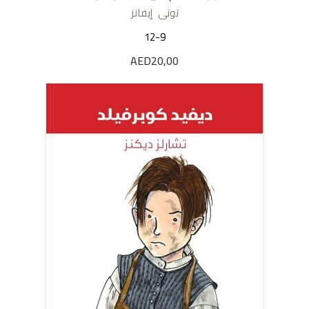
تونى إيفانز
12-9
AED
20,00