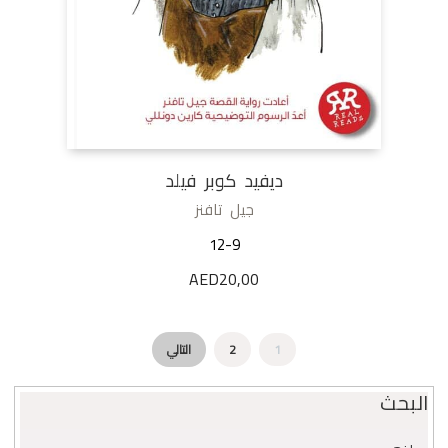
ديفيد كوبر فيلد
جيل تافنز
12-9
AED
20,00
1
2
التالي
البحث
البحث