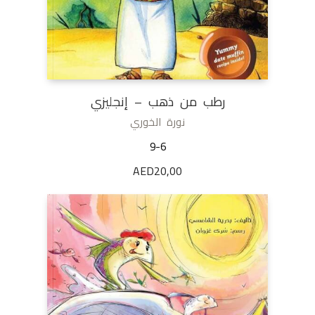
رطب من ذهب – إنجليزي
نورة الخوري
9-6
AED
20,00