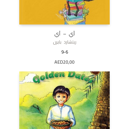
آي – آي
ريتشارد بايرن
9-6
AED
20,00