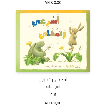
AED
20,00
أسرعى وتمهلى
لاين مارو
9-6
AED
20,00