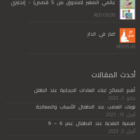
عالمي الصغير (صندوق من 5 قصص) - إنجليزي
AED
150,00
!فار في الدار
AED
35,00
أحدث المقالات
أهم النصائح لبناء العادات الايجابية عند الطفل
مايو 1, 2023
نوبات الغضب عند الاطفال الأسباب والمعالجة
أبريل 15, 2023
اهمية التغذية عند الاطفال عمر 6 – 9
أبريل 5, 2023