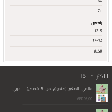
+6
+7
يافعين
12-9
17-12
الكبار
الأكثر مبيعًا
عالمي الصغير (صندوق من 5 قصص) - عربي
AED
95,00