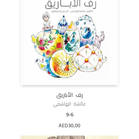
رف الأباريق
عائشة الهاشمي
9-6
AED
30,00