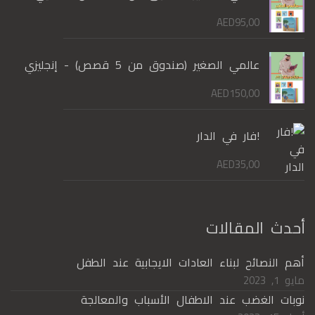
AED
95,00
عالمي الصغير (صندوق من 5 قصص) - إنجليزي
AED
150,00
!فار في الدار
AED
35,00
أحدث المقالات
أهم النصائح لبناء العادات الايجابية عند الطفل
مايو 1, 2023
نوبات الغضب عند الاطفال الأسباب والمعالجة