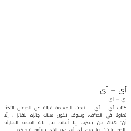
آي – آي
آي – آي
كتاب آي – آي . تبحث الـمعلمة غزالة عن الحيوان الأكثر
تعاونًا في الصَّف، وسوف تكون هناك جائزة للفائز ، إلّا
أنَّ هناك من يتصرّف بِلا أمانة. في تلك القصة الـمليئة
بالخير والشَّر والـمرح، آي-آي هو الذي سيأسر قلوبكم.