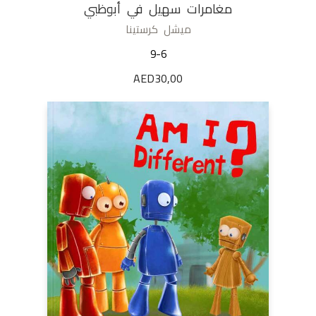
مغامرات سهيل في أبوظبي
ميشل كرستينا
9-6
AED
30,00