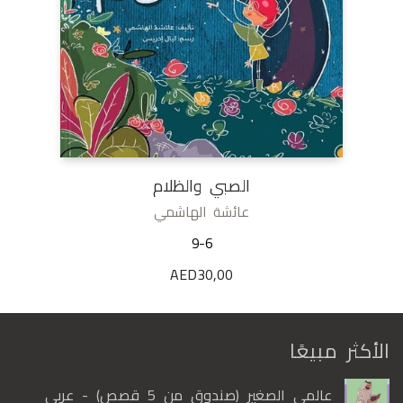
الصبي والظلام
عائشة الهاشمي
9-6
AED
30,00
الأكثر مبيعًا
عالمي الصغير (صندوق من 5 قصص) - عربي