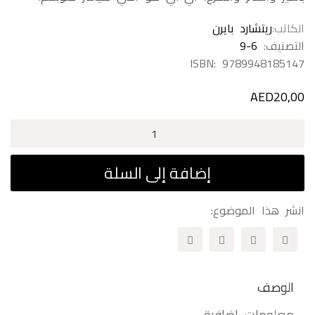
الكاتب
ريتشارد بايرن
التصنيف:
9-6
ISBN:
9789948185147
AED
20,00
كمية
آي
-
إضافة إلى السلة
آي
انشر هذا الموضوع:
الوصف
معلومات إضافية