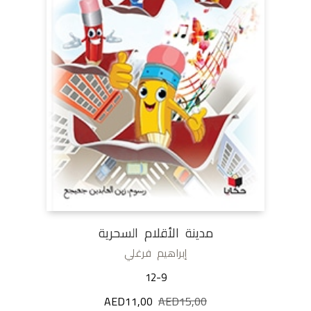
مدينة الأقلام السحرية
إبراهيم فرغلي
12-9
15,00
AED
السعر
11,00
AED
السعر