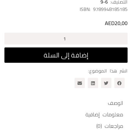
التصنيف:
9-6
ISBN:
9789948185185
AED
20,00
كمية
الدجاج
لايرى
إضافة إلى السلة
فى
الظلام
انشر هذا الموضوع:
الوصف
معلومات إضافية
مراجعات (0)